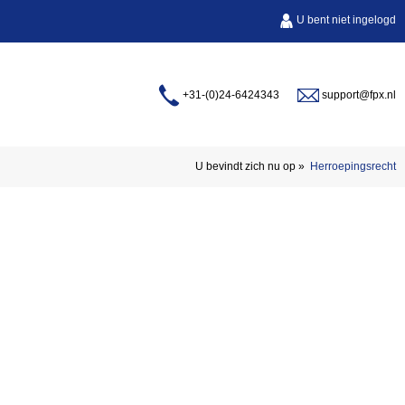
U bent niet ingelogd
+31-(0)24-6424343
support@fpx.nl
U bevindt zich nu op
»
Herroepingsrecht